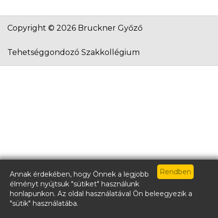
Copyright © 2026 Bruckner Győző
Tehetséggondozó Szakkollégium
Annak érdekében, hogy Önnek a legjobb
élményt nyújtsuk "sütiket" használunk
honlapunkon. Az oldal használatával Ön beleegyezik a
"sütik" használatába.