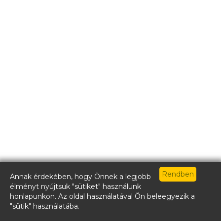
Annak érdekében, hogy Önnek a legjobb
élményt nyújtsuk "sütiket" használunk
honlapunkon. Az oldal használatával Ön beleegyezik a
"sütik" használatába.