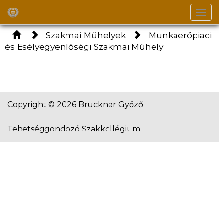
Togg
navi
Szakmai Műhelyek
Munkaerőpiaci
és Esélyegyenlőségi Szakmai Műhely
Copyright © 2026 Bruckner Győző
Tehetséggondozó Szakkollégium